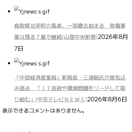
鳥取県北栄町の風車、一部撤去始まる 発電事
2026年8月
業は残る７基で継続(山陰中央新報)
7日
「中部経済産業局」新局長・三浦聡氏が意気込
み語る 「ＩＴ技術や環境問題をリードして取
2026年8月6日
り組む」(中京テレビＮＥＷＳ)
表示できるコメントはありません。