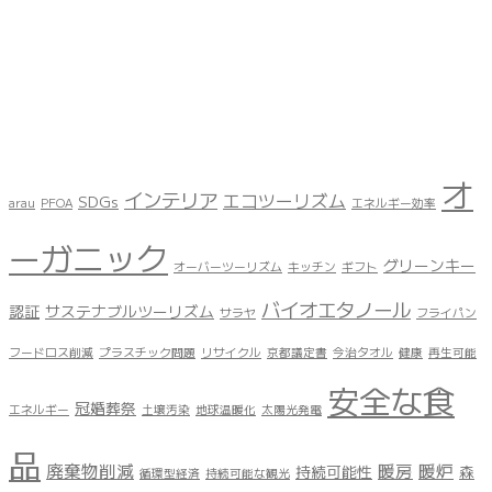
オ
インテリア
エコツーリズム
SDGs
arau
PFOA
エネルギー効率
ーガニック
グリーンキー
オーバーツーリズム
キッチン
ギフト
バイオエタノール
認証
サステナブルツーリズム
サラヤ
フライパン
フードロス削減
プラスチック問題
リサイクル
京都議定書
今治タオル
健康
再生可能
安全な食
冠婚葬祭
エネルギー
土壌汚染
地球温暖化
太陽光発電
品
廃棄物削減
暖房
暖炉
持続可能性
森
循環型経済
持続可能な観光