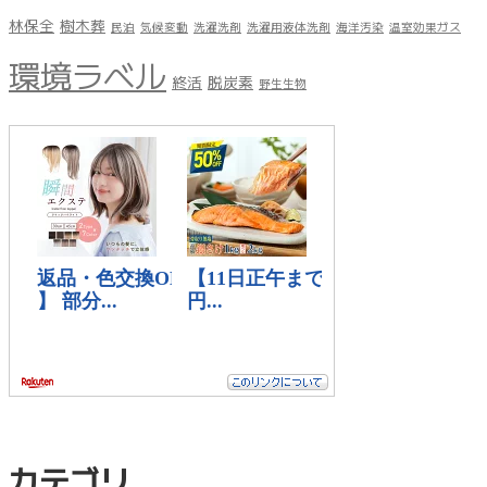
林保全
樹木葬
民泊
気候変動
洗濯洗剤
洗濯用液体洗剤
海洋汚染
温室効果ガス
環境ラベル
終活
脱炭素
野生生物
カテゴリ