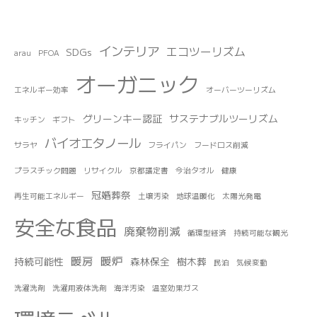
インテリア
エコツーリズム
SDGs
arau
PFOA
オーガニック
エネルギー効率
オーバーツーリズム
グリーンキー認証
サステナブルツーリズム
キッチン
ギフト
バイオエタノール
サラヤ
フライパン
フードロス削減
プラスチック問題
リサイクル
京都議定書
今治タオル
健康
冠婚葬祭
再生可能エネルギー
土壌汚染
地球温暖化
太陽光発電
安全な食品
廃棄物削減
循環型経済
持続可能な観光
暖房
暖炉
持続可能性
森林保全
樹木葬
民泊
気候変動
洗濯洗剤
洗濯用液体洗剤
海洋汚染
温室効果ガス