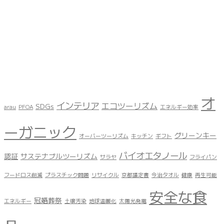
オ
インテリア
エコツーリズム
SDGs
arau
PFOA
エネルギー効率
ーガニック
グリーンキー
オーバーツーリズム
キッチン
ギフト
バイオエタノール
認証
サステナブルツーリズム
サラヤ
フライパン
フードロス削減
プラスチック問題
リサイクル
京都議定書
今治タオル
健康
再生可能
安全な食
冠婚葬祭
エネルギー
土壌汚染
地球温暖化
太陽光発電