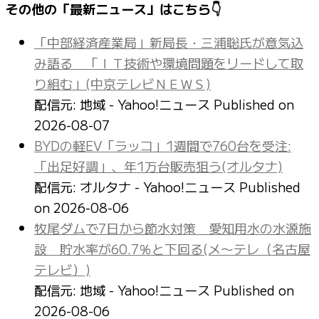
その他の「最新ニュース」はこちら👇
「中部経済産業局」新局長・三浦聡氏が意気込
み語る 「ＩＴ技術や環境問題をリードして取
り組む」(中京テレビＮＥＷＳ)
配信元: 地域 - Yahoo!ニュース
Published on
2026-08-07
BYDの軽EV「ラッコ」1週間で760台を受注:
「出足好調」、年1万台販売狙う(オルタナ)
配信元: オルタナ - Yahoo!ニュース
Published
on 2026-08-06
牧尾ダムで7日から節水対策 愛知用水の水源施
設 貯水率が60.7％と下回る(メ〜テレ（名古屋
テレビ）)
配信元: 地域 - Yahoo!ニュース
Published on
2026-08-06