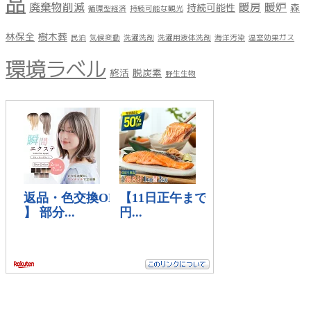
品
廃棄物削減
暖房
暖炉
持続可能性
森
循環型経済
持続可能な観光
林保全
樹木葬
民泊
気候変動
洗濯洗剤
洗濯用液体洗剤
海洋汚染
温室効果ガス
環境ラベル
終活
脱炭素
野生生物