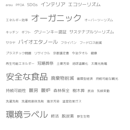
インテリア
エコツーリズム
SDGs
arau
PFOA
オーガニック
エネルギー効率
オーバーツーリズム
グリーンキー認証
サステナブルツーリズム
キッチン
ギフト
バイオエタノール
サラヤ
フライパン
フードロス削減
プラスチック問題
リサイクル
京都議定書
今治タオル
健康
冠婚葬祭
再生可能エネルギー
土壌汚染
地球温暖化
太陽光発電
安全な食品
廃棄物削減
循環型経済
持続可能な観光
暖房
暖炉
持続可能性
森林保全
樹木葬
民泊
気候変動
洗濯洗剤
洗濯用液体洗剤
海洋汚染
温室効果ガス
環境ラベル
終活
脱炭素
野生生物