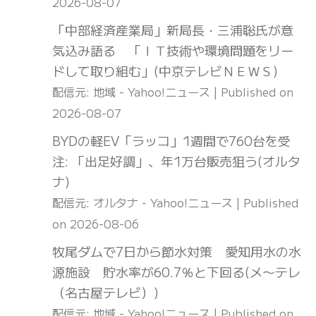
2026-08-07
「中部経済産業局」新局長・三浦聡氏が意
気込み語る 「ＩＴ技術や環境問題をリー
ドして取り組む」(中京テレビＮＥＷＳ)
配信元: 地域 - Yahoo!ニュース
Published on
2026-08-07
BYDの軽EV「ラッコ」1週間で760台を受
注: 「出足好調」、年1万台販売狙う(オルタ
ナ)
配信元: オルタナ - Yahoo!ニュース
Published
on 2026-08-06
牧尾ダムで7日から節水対策 愛知用水の水
源施設 貯水率が60.7％と下回る(メ〜テレ
（名古屋テレビ）)
配信元: 地域 - Yahoo!ニュース
Published on