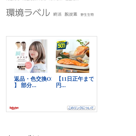
環境ラベル
終活
脱炭素
野生生物