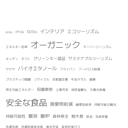
インテリア
エコツーリズム
SDGs
arau
PFOA
オーガニック
エネルギー効率
オーバーツーリズム
グリーンキー認証
サステナブルツーリズム
キッチン
ギフト
バイオエタノール
サラヤ
フライパン
フードロス削減
プラスチック問題
リサイクル
京都議定書
今治タオル
健康
冠婚葬祭
再生可能エネルギー
土壌汚染
地球温暖化
太陽光発電
安全な食品
廃棄物削減
循環型経済
持続可能な観光
暖房
暖炉
持続可能性
森林保全
樹木葬
民泊
気候変動
洗濯洗剤
洗濯用液体洗剤
海洋汚染
温室効果ガス