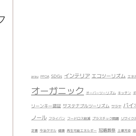
フ
インテリア
エコツーリズム
SDGs
arau
PFOA
エネ
オーガニック
オーバーツーリズム
キッチン
バイ
リーンキー認証
サステナブルツーリズム
サラヤ
ノール
フライパン
フードロス削減
プラスチック問題
リサイク
冠婚葬祭
定書
今治タオル
健康
再生可能エネルギー
土壌汚染
地