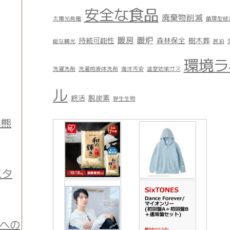
安全な食品
廃棄物削減
太陽光発電
循環型経
暖房
暖炉
持続可能性
森林保全
樹木葬
能な観光
民泊
環境ラ
洗濯洗剤
洗濯用液体洗剤
海洋汚染
温室効果ガス
ル
終活
脱炭素
野生生物
年熊
スタ
宙への