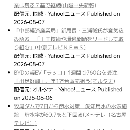
業は残る７基で継続(山陰中央新報)
配信元: 地域 - Yahoo!ニュース
Published on
2026-08-07
「中部経済産業局」新局長・三浦聡氏が意気込
み語る 「ＩＴ技術や環境問題をリードして取
り組む」(中京テレビＮＥＷＳ)
配信元: 地域 - Yahoo!ニュース
Published on
2026-08-07
BYDの軽EV「ラッコ」1週間で760台を受注:
「出足好調」、年1万台販売狙う(オルタナ)
配信元: オルタナ - Yahoo!ニュース
Published
on 2026-08-06
牧尾ダムで7日から節水対策 愛知用水の水源施
設 貯水率が60.7％と下回る(メ〜テレ（名古屋
テレビ）)