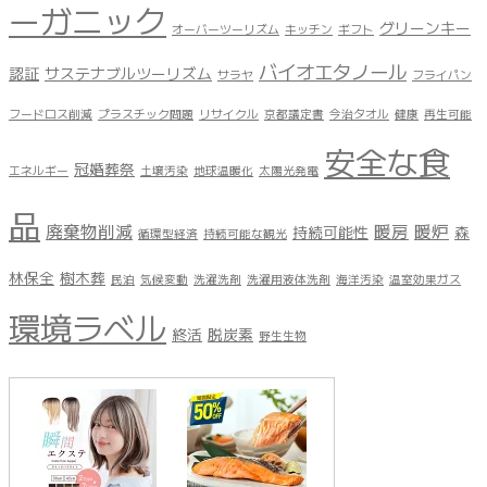
ーガニック
グリーンキー
オーバーツーリズム
キッチン
ギフト
バイオエタノール
認証
サステナブルツーリズム
サラヤ
フライパン
フードロス削減
プラスチック問題
リサイクル
京都議定書
今治タオル
健康
再生可能
安全な食
冠婚葬祭
エネルギー
土壌汚染
地球温暖化
太陽光発電
品
廃棄物削減
暖房
暖炉
持続可能性
森
循環型経済
持続可能な観光
林保全
樹木葬
民泊
気候変動
洗濯洗剤
洗濯用液体洗剤
海洋汚染
温室効果ガス
環境ラベル
終活
脱炭素
野生生物