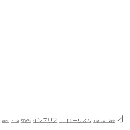
オ
インテリア
エコツーリズム
SDGs
arau
PFOA
エネルギー効率