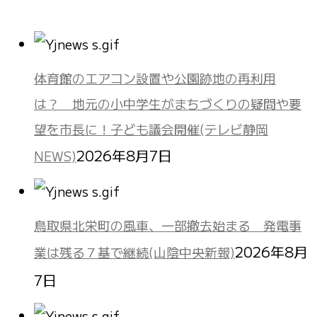
体育館のエアコン設置や公園跡地の再利用
は？ 地元の小中学生がまちづくりの疑問や要
望を市長に！子ども議会開催(テレビ静岡
2026年8月7日
NEWS)
鳥取県北栄町の風車、一部撤去始まる 発電事
2026年8月
業は残る７基で継続(山陰中央新報)
7日