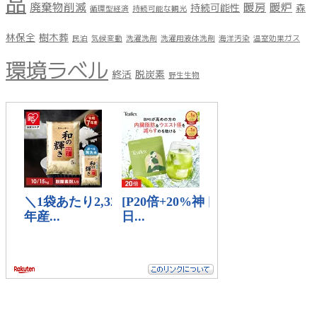
品
廃棄物削減
暖房
暖炉
持続可能性
森
循環型経済
持続可能な観光
林保全
樹木葬
民泊
気候変動
洗濯洗剤
洗濯用液体洗剤
海洋汚染
温室効果ガス
環境ラベル
終活
脱炭素
野生生物