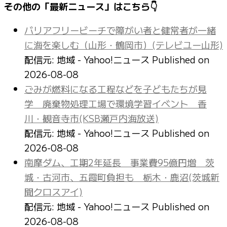
その他の「最新ニュース」はこちら👇
バリアフリービーチで障がい者と健常者が一緒
に海を楽しむ（山形・鶴岡市）(テレビユー山形)
配信元: 地域 - Yahoo!ニュース
Published on
2026-08-08
ごみが燃料になる工程などを子どもたちが見
学 廃棄物処理工場で環境学習イベント 香
川・観音寺市(KSB瀬戸内海放送)
配信元: 地域 - Yahoo!ニュース
Published on
2026-08-08
南摩ダム、工期2年延長 事業費95億円増 茨
城・古河市、五霞町負担も 栃木・鹿沼(茨城新
聞クロスアイ)
配信元: 地域 - Yahoo!ニュース
Published on
2026-08-08