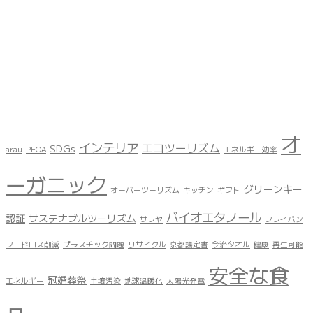
オ
インテリア
エコツーリズム
SDGs
arau
PFOA
エネルギー効率
ーガニック
グリーンキー
オーバーツーリズム
キッチン
ギフト
バイオエタノール
認証
サステナブルツーリズム
サラヤ
フライパン
フードロス削減
プラスチック問題
リサイクル
京都議定書
今治タオル
健康
再生可能
安全な食
冠婚葬祭
エネルギー
土壌汚染
地球温暖化
太陽光発電