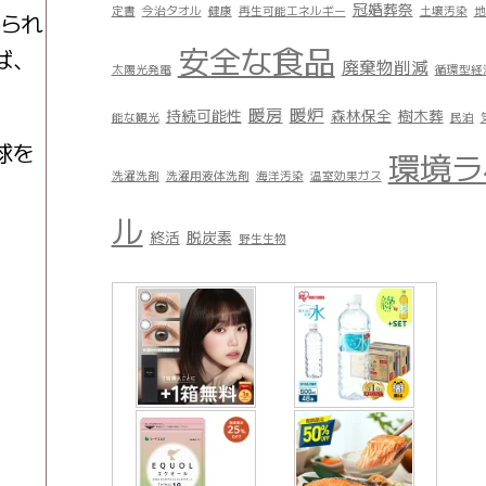
冠婚葬祭
定書
今治タオル
健康
再生可能エネルギー
土壌汚染
地
げられ
安全な食品
ば、
廃棄物削減
太陽光発電
循環型経
暖房
暖炉
持続可能性
森林保全
樹木葬
能な観光
民泊
球を
環境ラ
洗濯洗剤
洗濯用液体洗剤
海洋汚染
温室効果ガス
ル
終活
脱炭素
野生生物