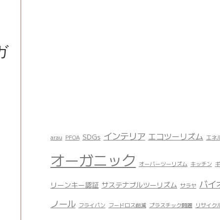
ガ
インテリア
エコツーリズム
SDGs
arau
PFOA
エネ
オーガニック
オーバーツーリズム
キッチン
バイ
リーンキー認証
サステナブルツーリズム
サラヤ
ノール
フライパン
フードロス削減
プラスチック問題
リサイク