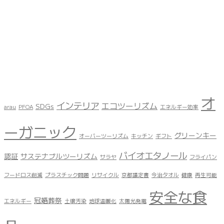
オ
インテリア
エコツーリズム
SDGs
arau
PFOA
エネルギー効率
ーガニック
グリーンキー
オーバーツーリズム
キッチン
ギフト
バイオエタノール
認証
サステナブルツーリズム
サラヤ
フライパン
フードロス削減
プラスチック問題
リサイクル
京都議定書
今治タオル
健康
再生可能
安全な食
冠婚葬祭
エネルギー
土壌汚染
地球温暖化
太陽光発電