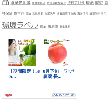
品
廃棄物削減
暖房
暖炉
持続可能性
森
循環型経済
持続可能な観光
林保全
樹木葬
民泊
気候変動
洗濯洗剤
洗濯用液体洗剤
海洋汚染
温室効果ガス
環境ラベル
終活
脱炭素
野生生物