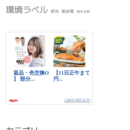
環境ラベル
終活
脱炭素
野生生物