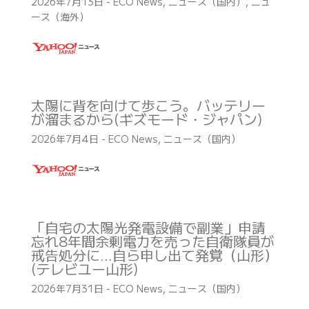
2026年7月13日
-
ECO News
,
ニュース（国内）
,
ニュ
ース（海外）
太陽に背を向けて歩こう。バッテリー
が溜まるから(ギズモード・ジャパン)
2026年7月4日
-
ECO News
,
ニュース（国内）
「自宅の太陽光発電設備で副業」申請
忘れ8年間余剰電力を売った自衛隊員が
戒告処分に…自ら申し出て発覚（山形）
(テレビユー山形)
2026年7月31日
-
ECO News
,
ニュース（国内）