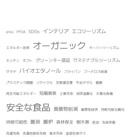
インテリア
エコツーリズム
SDGs
arau
PFOA
オーガニック
エネルギー効率
オーバーツーリズム
グリーンキー認証
サステナブルツーリズム
キッチン
ギフト
バイオエタノール
サラヤ
フライパン
フードロス削減
プラスチック問題
リサイクル
京都議定書
今治タオル
健康
冠婚葬祭
再生可能エネルギー
土壌汚染
地球温暖化
太陽光発電
安全な食品
廃棄物削減
循環型経済
持続可能な観光
暖房
暖炉
持続可能性
森林保全
樹木葬
民泊
気候変動
洗濯洗剤
洗濯用液体洗剤
海洋汚染
温室効果ガス