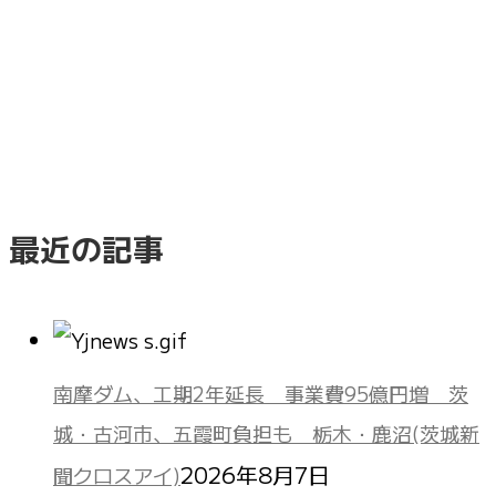
最近の記事
南摩ダム、工期2年延長 事業費95億円増 茨
城・古河市、五霞町負担も 栃木・鹿沼(茨城新
2026年8月7日
聞クロスアイ)