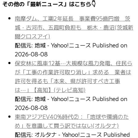
その他の「最新ニュース」はこちら👇
南摩ダム、工期2年延長 事業費95億円増 茨
城・古河市、五霞町負担も 栃木・鹿沼(茨城新
聞クロスアイ)
配信元: 地域 - Yahoo!ニュース
Published on
2026-08-08
保安林に風車12基⋯大規模な風力発電、住民ら
が「工事の作業許可取り消し」求める 業者は
許可を得るも「本来、県が許可すべき工事
は⋯」【高知】(テレビ高知)
配信元: 地域 - Yahoo!ニュース
Published on
2026-08-08
東南アジアEV40%時代②：「地球や環境のた
め」を意識して買う訳ではない(オルタナ)
配信元: オルタナ - Yahoo!ニュース
Published