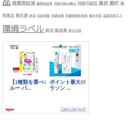
品
廃棄物削減
暖房
暖炉
持続可能性
森
循環型経済
持続可能な観光
林保全
樹木葬
民泊
気候変動
洗濯洗剤
洗濯用液体洗剤
海洋汚染
温室効果ガス
環境ラベル
終活
脱炭素
野生生物