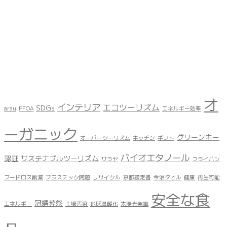
オ
インテリア
エコツーリズム
SDGs
arau
PFOA
エネルギー効率
ーガニック
グリーンキー
オーバーツーリズム
キッチン
ギフト
バイオエタノール
認証
サステナブルツーリズム
サラヤ
フライパン
フードロス削減
プラスチック問題
リサイクル
京都議定書
今治タオル
健康
再生可能
安全な食
冠婚葬祭
エネルギー
土壌汚染
地球温暖化
太陽光発電