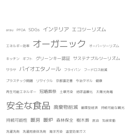
インテリア
エコツーリズム
SDGs
arau
PFOA
オーガニック
エネルギー効率
オーバーツーリズム
グリーンキー認証
サステナブルツーリズム
キッチン
ギフト
バイオエタノール
サラヤ
フライパン
フードロス削減
プラスチック問題
リサイクル
京都議定書
今治タオル
健康
冠婚葬祭
再生可能エネルギー
土壌汚染
地球温暖化
太陽光発電
安全な食品
廃棄物削減
循環型経済
持続可能な観光
暖房
暖炉
持続可能性
森林保全
樹木葬
民泊
気候変動
洗濯洗剤
洗濯用液体洗剤
海洋汚染
温室効果ガス