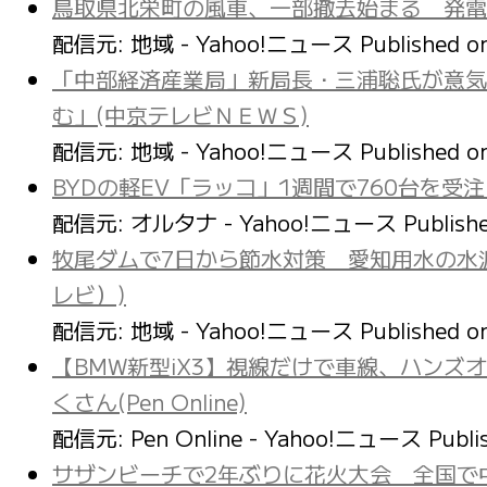
鳥取県北栄町の風車、一部撤去始まる 発電
配信元: 地域 - Yahoo!ニュース
Published 
「中部経済産業局」新局長・三浦聡氏が意気
む」(中京テレビＮＥＷＳ)
配信元: 地域 - Yahoo!ニュース
Published 
BYDの軽EV「ラッコ」1週間で760台を受注
配信元: オルタナ - Yahoo!ニュース
Publish
牧尾ダムで7日から節水対策 愛知用水の水源
レビ）)
配信元: 地域 - Yahoo!ニュース
Published 
【BMW新型iX3】視線だけで車線、ハンズ
くさん(Pen Online)
配信元: Pen Online - Yahoo!ニュース
Publi
サザンビーチで2年ぶりに花火大会 全国で