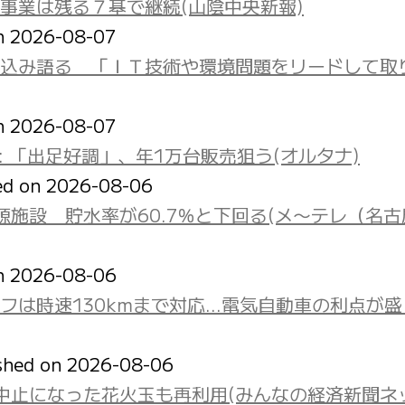
事業は残る７基で継続(山陰中央新報)
on 2026-08-07
込み語る 「ＩＴ技術や環境問題をリードして取
on 2026-08-07
: 「出足好調」、年1万台販売狙う(オルタナ)
ed on 2026-08-06
施設 貯水率が60.7％と下回る(メ〜テレ（名古
on 2026-08-06
オフは時速130kmまで対応…電気自動車の利点が
shed on 2026-08-06
中止になった花火玉も再利用(みんなの経済新聞ネ