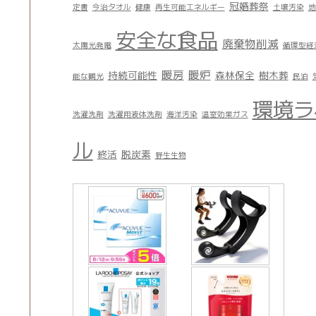
冠婚葬祭
定書
今治タオル
健康
再生可能エネルギー
土壌汚染
地
安全な食品
廃棄物削減
太陽光発電
循環型経
暖房
暖炉
持続可能性
森林保全
樹木葬
能な観光
民泊
環境ラ
洗濯洗剤
洗濯用液体洗剤
海洋汚染
温室効果ガス
ル
終活
脱炭素
野生生物