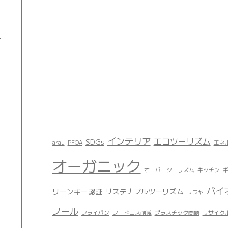
立
インテリア
エコツーリズム
SDGs
arau
PFOA
エネ
オーガニック
オーバーツーリズム
キッチン
バイ
リーンキー認証
サステナブルツーリズム
サラヤ
ノール
フライパン
フードロス削減
プラスチック問題
リサイク