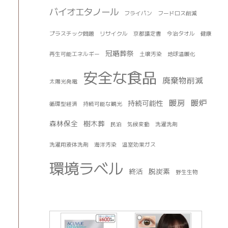
バイオエタノール
フライパン
フードロス削減
プラスチック問題
リサイクル
京都議定書
今治タオル
健康
冠婚葬祭
再生可能エネルギー
土壌汚染
地球温暖化
安全な食品
廃棄物削減
太陽光発電
暖房
暖炉
持続可能性
循環型経済
持続可能な観光
森林保全
樹木葬
民泊
気候変動
洗濯洗剤
洗濯用液体洗剤
海洋汚染
温室効果ガス
環境ラベル
終活
脱炭素
野生生物