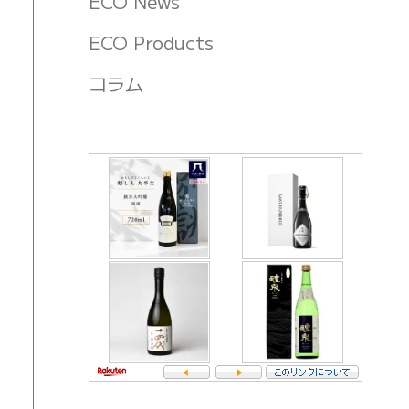
ECO News
ECO Products
コラム