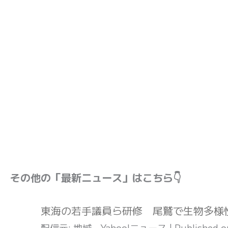
その他の「最新ニュース」はこちら👇
東海の若手議員ら研修 尾鷲で生物多様性
配信元: 地域 - Yahoo!ニュース
Published 