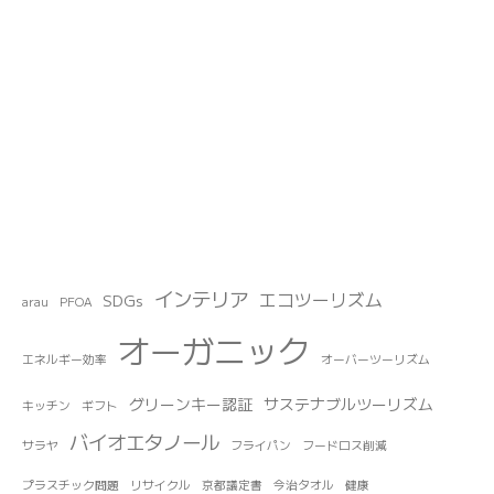
インテリア
エコツーリズム
SDGs
arau
PFOA
オーガニック
エネルギー効率
オーバーツーリズム
グリーンキー認証
サステナブルツーリズム
キッチン
ギフト
バイオエタノール
サラヤ
フライパン
フードロス削減
プラスチック問題
リサイクル
京都議定書
今治タオル
健康