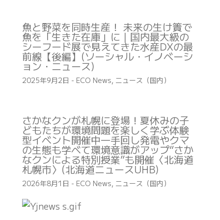
魚と野菜を同時生産！ 未来の生け簀で
魚を「生きた在庫」に｜国内最大級の
シーフード展で見えてきた水産DXの最
前線【後編】(ソーシャル・イノベーシ
ョン・ニュース)
2025年9月2日
-
ECO News
,
ニュース（国内）
さかなクンが札幌に登場！夏休みの子
どもたちが環境問題を楽しく学ぶ体験
型イベント開催中―手回し発電やクマ
の生態も学べて環境意識がアップ“さか
なクンによる特別授業”も開催〈北海道
札幌市〉(北海道ニュースUHB)
2026年8月1日
-
ECO News
,
ニュース（国内）