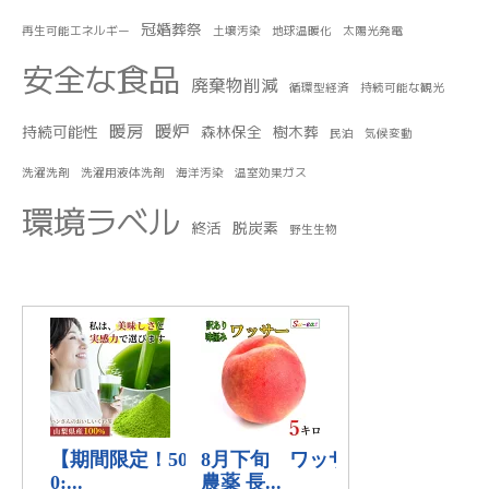
冠婚葬祭
再生可能エネルギー
土壌汚染
地球温暖化
太陽光発電
安全な食品
廃棄物削減
循環型経済
持続可能な観光
暖房
暖炉
持続可能性
森林保全
樹木葬
民泊
気候変動
洗濯洗剤
洗濯用液体洗剤
海洋汚染
温室効果ガス
環境ラベル
終活
脱炭素
野生生物