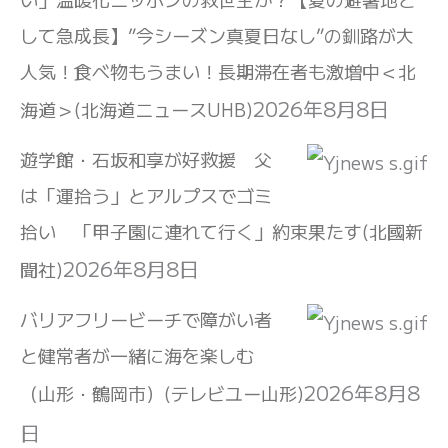
して急成長】”今シーズン真夏日なし”の釧路が大
人気！食べ物もうまい！長期滞在者も激増中＜北
2026年8月8日
海道＞(北海道ニュースUHB)
遊学館・石坂和享が好救援 父
は「運拾う」とアルプスでゴミ
拾い 「甲子園に連れて行く」約束果たす(北國新
2026年8月8日
聞社)
バリアフリービーチで障がい者
と健常者が一緒に海を楽しむ
2026年8月8
（山形・鶴岡市）(テレビユー山形)
日