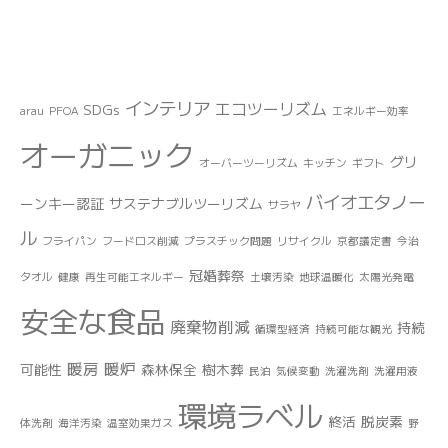
インテリア
エコツーリズム
SDGs
arau
PFOA
エネルギー効率
オーガニック
グリ
オーバーツーリズム
キッチン
ギフト
バイオエタノー
ーンキー認証
サステナブルツーリズム
サラヤ
ル
フライパン
フードロス削減
プラスチック問題
リサイクル
京都議定書
今治
冠婚葬祭
タオル
健康
再生可能エネルギー
土壌汚染
地球温暖化
太陽光発電
安全な食品
廃棄物削減
持続
循環型経済
持続可能な観光
暖房
暖炉
可能性
森林保全
樹木葬
民泊
気候変動
洗濯洗剤
洗濯用液
環境ラベル
終活
脱炭素
体洗剤
海洋汚染
温室効果ガス
野