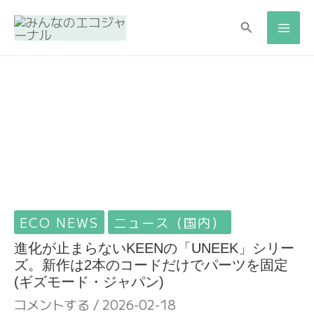
内
検
検
容
索
索
を
ス
キ
ッ
プ
ECO NEWS
ニュース（国内）
進化が止まらないKEENの「UNEEK」シリー
ズ。新作は2本のコードだけでパーツを固定
(ギズモード・ジャパン)
コメントする
/
2026-02-18