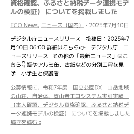
資格確認、ふるさと納税データ連携モデ
ルの検証） についてを掲載しました
ECO News
,
ニュース（国内）
-
2025年7月10日
デジタル庁ニュースリリース 投稿日：2025年7
月10日 06:00 詳細はこちら👉 デジタル庁 ニ
ュースリリース その他の「最新ニュース」はこ
ちら👇 瓶やアルミ缶、古紙などの分別工程を見
学 小学生と保護者
公募情報に、令和7年度 国立公園DX 山岳地域
の山荘、自治体、登山者エコシステム実証実験
（本人確認、デジタル資格確認、ふるさと納税デ
ータ連携モデルの検証） についてを掲載しました
続きを読む »