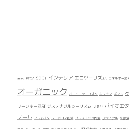
インテリア
エコツーリズム
SDGs
arau
PFOA
エネルギー効
オーガニック
グ
オーバーツーリズム
キッチン
ギフト
バイオエタ
リーンキー認証
サステナブルツーリズム
サラヤ
ノール
フライパン
フードロス削減
プラスチック問題
リサイクル
京都