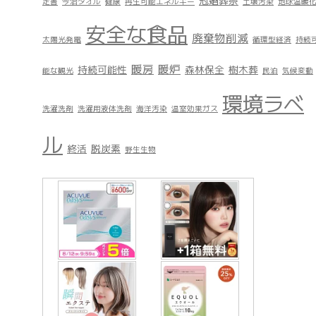
冠婚葬祭
定書
今治タオル
健康
再生可能エネルギー
土壌汚染
地球温暖
安全な食品
廃棄物削減
太陽光発電
循環型経済
持続
暖房
暖炉
持続可能性
森林保全
樹木葬
能な観光
民泊
気候変動
環境ラベ
洗濯洗剤
洗濯用液体洗剤
海洋汚染
温室効果ガス
ル
終活
脱炭素
野生生物