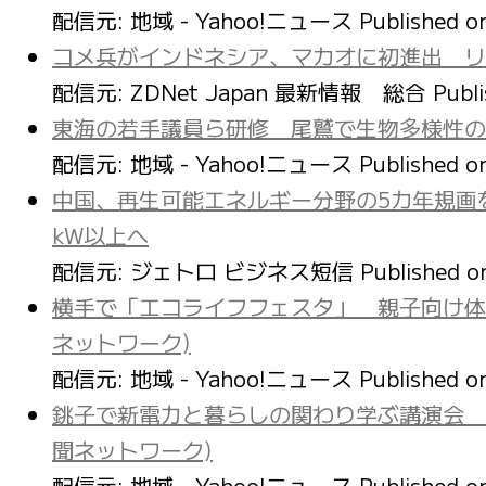
配信元: 地域 - Yahoo!ニュース
Published 
コメ兵がインドネシア、マカオに初進出 リ
配信元: ZDNet Japan 最新情報 総合
Publ
東海の若手議員ら研修 尾鷲で生物多様性の
配信元: 地域 - Yahoo!ニュース
Published 
中国、再生可能エネルギー分野の5カ年規画を
kW以上へ
配信元: ジェトロ ビジネス短信
Published 
横手で「エコライフフェスタ」 親子向け体
ネットワーク)
配信元: 地域 - Yahoo!ニュース
Published 
銚子で新電力と暮らしの関わり学ぶ講演会 
聞ネットワーク)
配信元: 地域 - Yahoo!ニュース
Published 