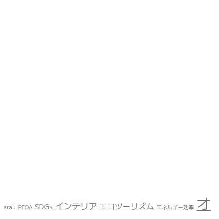
オ
インテリア
エコツーリズム
SDGs
arau
PFOA
エネルギー効率