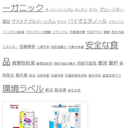
ーガニック
グリーンキー
オーバーツーリズム
キッチン
ギフト
バイオエタノール
認証
サステナブルツーリズム
サラヤ
フライパン
フードロス削減
プラスチック問題
リサイクル
京都議定書
今治タオル
健康
再生可能
安全な食
冠婚葬祭
エネルギー
土壌汚染
地球温暖化
太陽光発電
品
廃棄物削減
暖房
暖炉
持続可能性
森
循環型経済
持続可能な観光
林保全
樹木葬
民泊
気候変動
洗濯洗剤
洗濯用液体洗剤
海洋汚染
温室効果ガス
環境ラベル
終活
脱炭素
野生生物