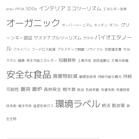
インテリア
エコツーリズム
SDGs
arau
PFOA
エネルギー効率
オーガニック
グリ
オーバーツーリズム
キッチン
ギフト
バイオエタノー
ーンキー認証
サステナブルツーリズム
サラヤ
ル
フライパン
フードロス削減
プラスチック問題
リサイクル
京都議定書
今治
冠婚葬祭
タオル
健康
再生可能エネルギー
土壌汚染
地球温暖化
太陽光発電
安全な食品
廃棄物削減
持続
循環型経済
持続可能な観光
暖房
暖炉
可能性
森林保全
樹木葬
民泊
気候変動
洗濯洗剤
洗濯用液
環境ラベル
終活
脱炭素
体洗剤
海洋汚染
温室効果ガス
野
生生物