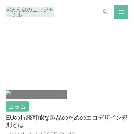
内
検
検
容
索
索
を
ス
キ
ッ
プ
コラム
EUの持続可能な製品のためのエコデザイン規
則とは