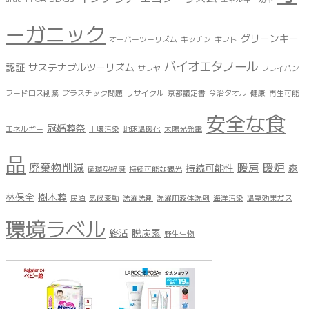
ーガニック
グリーンキー
オーバーツーリズム
キッチン
ギフト
バイオエタノール
認証
サステナブルツーリズム
サラヤ
フライパン
フードロス削減
プラスチック問題
リサイクル
京都議定書
今治タオル
健康
再生可能
安全な食
冠婚葬祭
エネルギー
土壌汚染
地球温暖化
太陽光発電
品
廃棄物削減
暖房
暖炉
持続可能性
森
循環型経済
持続可能な観光
林保全
樹木葬
民泊
気候変動
洗濯洗剤
洗濯用液体洗剤
海洋汚染
温室効果ガス
環境ラベル
終活
脱炭素
野生生物