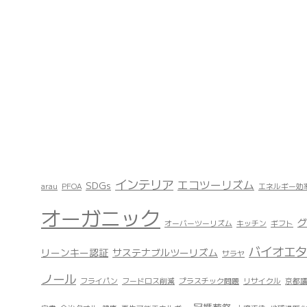
インテリア
エコツーリズム
SDGs
arau
PFOA
エネルギー効
オーガニック
グ
オーバーツーリズム
キッチン
ギフト
バイオエタ
リーンキー認証
サステナブルツーリズム
サラヤ
ノール
フライパン
フードロス削減
プラスチック問題
リサイクル
京都