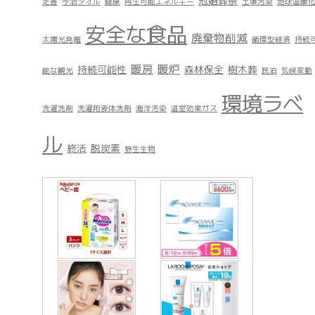
冠婚葬祭
定書
今治タオル
健康
再生可能エネルギー
土壌汚染
地球温暖
安全な食品
廃棄物削減
太陽光発電
循環型経済
持続
暖房
暖炉
持続可能性
森林保全
樹木葬
能な観光
民泊
気候変動
環境ラベ
洗濯洗剤
洗濯用液体洗剤
海洋汚染
温室効果ガス
ル
終活
脱炭素
野生生物