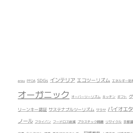
インテリア
エコツーリズム
SDGs
arau
PFOA
エネルギー効
オーガニック
グ
オーバーツーリズム
キッチン
ギフト
バイオエタ
リーンキー認証
サステナブルツーリズム
サラヤ
ノール
フライパン
フードロス削減
プラスチック問題
リサイクル
京都