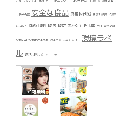
冠婚葬祭
定書
今治タオル
健康
再生可能エネルギー
土壌汚染
地球温暖
安全な食品
廃棄物削減
太陽光発電
循環型経済
持続
暖房
暖炉
持続可能性
森林保全
樹木葬
能な観光
民泊
気候変動
環境ラベ
洗濯洗剤
洗濯用液体洗剤
海洋汚染
温室効果ガス
ル
終活
脱炭素
野生生物