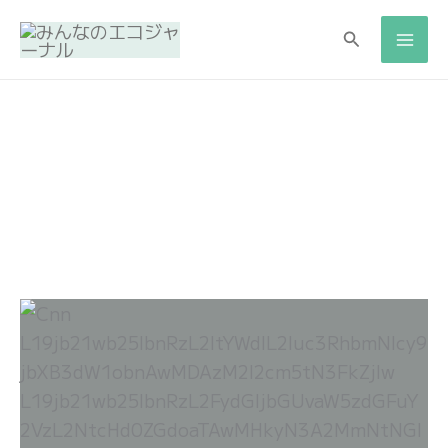
内
検
検
容
索
索
を
ス
キ
ッ
プ