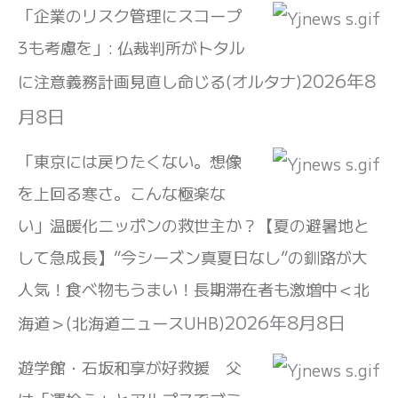
「企業のリスク管理にスコープ
3も考慮を」: 仏裁判所がトタル
2026年8
に注意義務計画見直し命じる(オルタナ)
月8日
「東京には戻りたくない。想像
を上回る寒さ。こんな極楽な
い」温暖化ニッポンの救世主か？【夏の避暑地と
して急成長】”今シーズン真夏日なし”の釧路が大
人気！食べ物もうまい！長期滞在者も激増中＜北
2026年8月8日
海道＞(北海道ニュースUHB)
遊学館・石坂和享が好救援 父