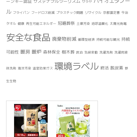
バイオエタノー
ーンキー認証
サステナブルツーリズム
サラヤ
ル
フライパン
フードロス削減
プラスチック問題
リサイクル
京都議定書
今治
冠婚葬祭
タオル
健康
再生可能エネルギー
土壌汚染
地球温暖化
太陽光発電
安全な食品
廃棄物削減
持続
循環型経済
持続可能な観光
暖房
暖炉
可能性
森林保全
樹木葬
民泊
気候変動
洗濯洗剤
洗濯用液
環境ラベル
終活
脱炭素
体洗剤
海洋汚染
温室効果ガス
野
生生物