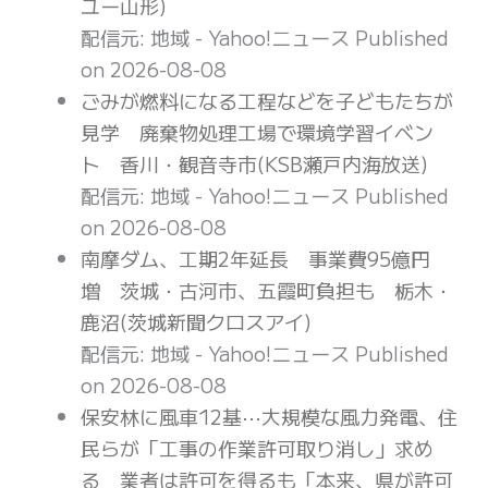
ユー山形)
配信元: 地域 - Yahoo!ニュース
Published
on 2026-08-08
ごみが燃料になる工程などを子どもたちが
見学 廃棄物処理工場で環境学習イベン
ト 香川・観音寺市(KSB瀬戸内海放送)
配信元: 地域 - Yahoo!ニュース
Published
on 2026-08-08
南摩ダム、工期2年延長 事業費95億円
増 茨城・古河市、五霞町負担も 栃木・
鹿沼(茨城新聞クロスアイ)
配信元: 地域 - Yahoo!ニュース
Published
on 2026-08-08
保安林に風車12基⋯大規模な風力発電、住
民らが「工事の作業許可取り消し」求め
る 業者は許可を得るも「本来、県が許可