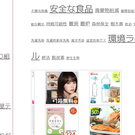
安全な食品
廃棄物削減
太陽光発電
循環型経
暖房
暖炉
持続可能性
森林保全
樹木葬
能な観光
民泊
環境ラ
洗濯洗剤
洗濯用液体洗剤
海洋汚染
温室効果ガス
ル
り組
終活
脱炭素
野生生物
屋テ