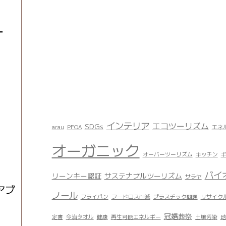
ー
インテリア
エコツーリズム
SDGs
arau
PFOA
エネ
オーガニック
オーバーツーリズム
キッチン
バイ
リーンキー認証
サステナブルツーリズム
サラヤ
アブ
ノール
フライパン
フードロス削減
プラスチック問題
リサイク
冠婚葬祭
定書
今治タオル
健康
再生可能エネルギー
土壌汚染
地