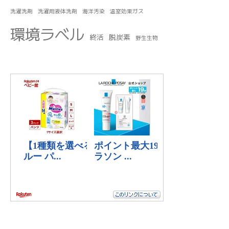
洗濯洗剤
洗濯用液体洗剤
海洋汚染
温室効果ガス
環境ラベル
終活
脱炭素
野生生物