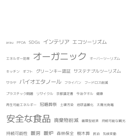
インテリア
エコツーリズム
SDGs
arau
PFOA
オーガニック
エネルギー効率
オーバーツーリズム
グリーンキー認証
サステナブルツーリズム
キッチン
ギフト
バイオエタノール
サラヤ
フライパン
フードロス削減
プラスチック問題
リサイクル
京都議定書
今治タオル
健康
冠婚葬祭
再生可能エネルギー
土壌汚染
地球温暖化
太陽光発電
安全な食品
廃棄物削減
循環型経済
持続可能な観光
暖房
暖炉
持続可能性
森林保全
樹木葬
民泊
気候変動