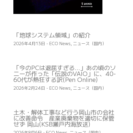
「地球システム領域」の紹介
2026年4月13日
-
ECO News
,
ニュース（国内）
「今のPCは退屈すぎる…」あの頃のソ
ニーが作った「伝説のVAIO」に、40-
60代が熱狂する訳(Pen Online)
2026年2月24日
-
ECO News
,
ニュース（国内）
土木・解体工事など行う岡山市の会社
に改善命令 産業廃棄物を適切に保管
せず 岡山(KSB瀬戸内海放送)
2026年8月6日
-
ECO News
,
ニュース（国内）