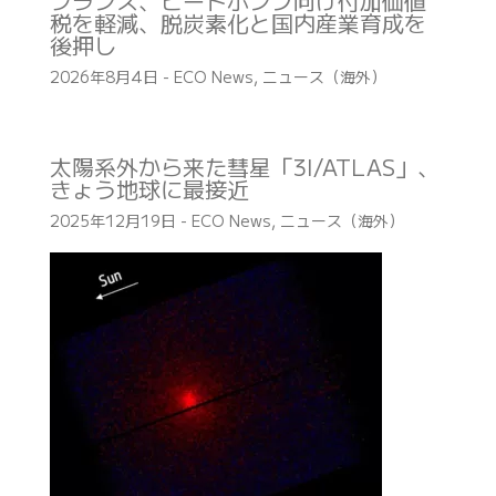
フランス、ヒートポンプ向け付加価値
税を軽減、脱炭素化と国内産業育成を
後押し
2026年8月4日
-
ECO News
,
ニュース（海外）
太陽系外から来た彗星「3I/ATLAS」、
きょう地球に最接近
2025年12月19日
-
ECO News
,
ニュース（海外）