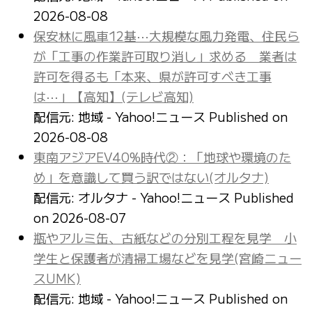
2026-08-08
保安林に風車12基⋯大規模な風力発電、住民ら
が「工事の作業許可取り消し」求める 業者は
許可を得るも「本来、県が許可すべき工事
は⋯」【高知】(テレビ高知)
配信元: 地域 - Yahoo!ニュース
Published on
2026-08-08
東南アジアEV40%時代②：「地球や環境のた
め」を意識して買う訳ではない(オルタナ)
配信元: オルタナ - Yahoo!ニュース
Published
on 2026-08-07
瓶やアルミ缶、古紙などの分別工程を見学 小
学生と保護者が清掃工場などを見学(宮崎ニュー
スUMK)
配信元: 地域 - Yahoo!ニュース
Published on