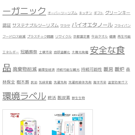
ーガニック
グリーンキー
オーバーツーリズム
キッチン
ギフト
バイオエタノール
認証
サステナブルツーリズム
サラヤ
フライパン
フードロス削減
プラスチック問題
リサイクル
京都議定書
今治タオル
健康
再生可能
安全な食
冠婚葬祭
エネルギー
土壌汚染
地球温暖化
太陽光発電
品
廃棄物削減
暖房
暖炉
持続可能性
森
循環型経済
持続可能な観光
林保全
樹木葬
民泊
気候変動
洗濯洗剤
洗濯用液体洗剤
海洋汚染
温室効果ガス
環境ラベル
終活
脱炭素
野生生物