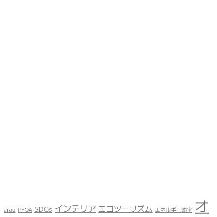
オ
インテリア
エコツーリズム
SDGs
arau
PFOA
エネルギー効率