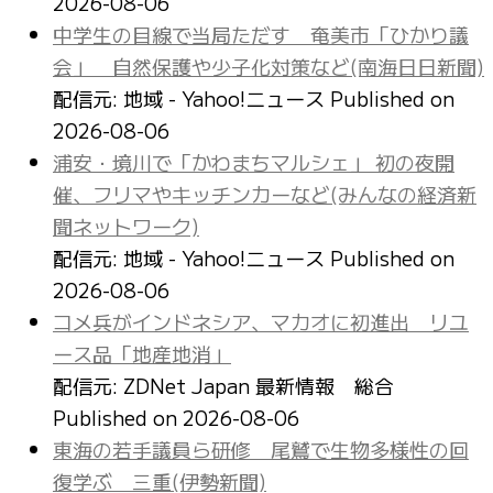
2026-08-06
中学生の目線で当局ただす 奄美市「ひかり議
会」 自然保護や少子化対策など(南海日日新聞)
配信元: 地域 - Yahoo!ニュース
Published on
2026-08-06
浦安・境川で「かわまちマルシェ」 初の夜開
催、フリマやキッチンカーなど(みんなの経済新
聞ネットワーク)
配信元: 地域 - Yahoo!ニュース
Published on
2026-08-06
コメ兵がインドネシア、マカオに初進出 リユ
ース品「地産地消」
配信元: ZDNet Japan 最新情報 総合
Published on 2026-08-06
東海の若手議員ら研修 尾鷲で生物多様性の回
復学ぶ 三重(伊勢新聞)