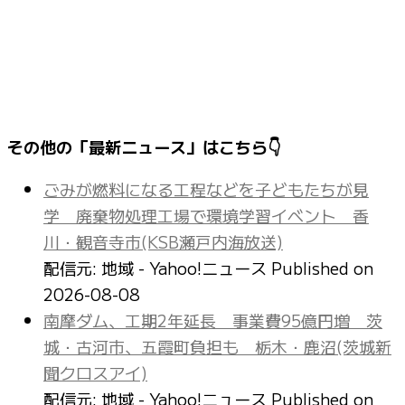
その他の「最新ニュース」はこちら👇
ごみが燃料になる工程などを子どもたちが見
学 廃棄物処理工場で環境学習イベント 香
川・観音寺市(KSB瀬戸内海放送)
配信元: 地域 - Yahoo!ニュース
Published on
2026-08-08
南摩ダム、工期2年延長 事業費95億円増 茨
城・古河市、五霞町負担も 栃木・鹿沼(茨城新
聞クロスアイ)
配信元: 地域 - Yahoo!ニュース
Published on