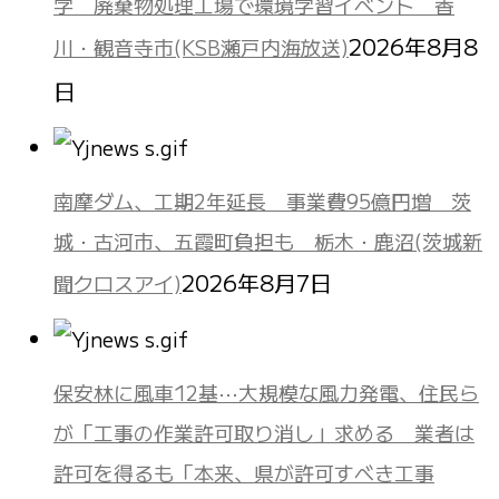
学 廃棄物処理工場で環境学習イベント 香
2026年8月8
川・観音寺市(KSB瀬戸内海放送)
日
南摩ダム、工期2年延長 事業費95億円増 茨
城・古河市、五霞町負担も 栃木・鹿沼(茨城新
2026年8月7日
聞クロスアイ)
保安林に風車12基⋯大規模な風力発電、住民ら
が「工事の作業許可取り消し」求める 業者は
許可を得るも「本来、県が許可すべき工事