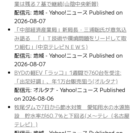
業は残る７基で継続(山陰中央新報)
配信元: 地域 - Yahoo!ニュース
Published on
2026-08-07
「中部経済産業局」新局長・三浦聡氏が意気込
み語る 「ＩＴ技術や環境問題をリードして取
り組む」(中京テレビＮＥＷＳ)
配信元: 地域 - Yahoo!ニュース
Published on
2026-08-07
BYDの軽EV「ラッコ」1週間で760台を受注:
「出足好調」、年1万台販売狙う(オルタナ)
配信元: オルタナ - Yahoo!ニュース
Published
on 2026-08-06
牧尾ダムで7日から節水対策 愛知用水の水源施
設 貯水率が60.7％と下回る(メ〜テレ（名古屋
テレビ）)
配信元: 地域 - Yahoo!ニュース
Published on