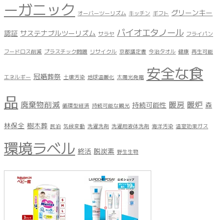
ーガニック
グリーンキー
オーバーツーリズム
キッチン
ギフト
バイオエタノール
認証
サステナブルツーリズム
サラヤ
フライパン
フードロス削減
プラスチック問題
リサイクル
京都議定書
今治タオル
健康
再生可能
安全な食
冠婚葬祭
エネルギー
土壌汚染
地球温暖化
太陽光発電
品
廃棄物削減
暖房
暖炉
持続可能性
森
循環型経済
持続可能な観光
林保全
樹木葬
民泊
気候変動
洗濯洗剤
洗濯用液体洗剤
海洋汚染
温室効果ガス
環境ラベル
終活
脱炭素
野生生物