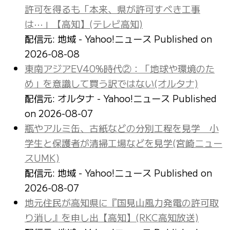
許可を得るも「本来、県が許可すべき工事
は⋯」【高知】(テレビ高知)
配信元: 地域 - Yahoo!ニュース
Published on
2026-08-08
東南アジアEV40%時代②：「地球や環境のた
め」を意識して買う訳ではない(オルタナ)
配信元: オルタナ - Yahoo!ニュース
Published
on 2026-08-07
瓶やアルミ缶、古紙などの分別工程を見学 小
学生と保護者が清掃工場などを見学(宮崎ニュー
スUMK)
配信元: 地域 - Yahoo!ニュース
Published on
2026-08-07
地元住民が高知県に『国見山風力発電の許可取
り消し』を申し出【高知】(RKC高知放送)