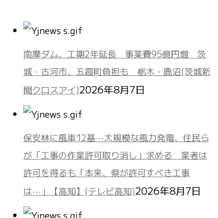
南摩ダム、工期2年延長 事業費95億円増 茨
城・古河市、五霞町負担も 栃木・鹿沼(茨城新
2026年8月7日
聞クロスアイ)
保安林に風車12基⋯大規模な風力発電、住民ら
が「工事の作業許可取り消し」求める 業者は
許可を得るも「本来、県が許可すべき工事
2026年8月7日
は⋯」【高知】(テレビ高知)