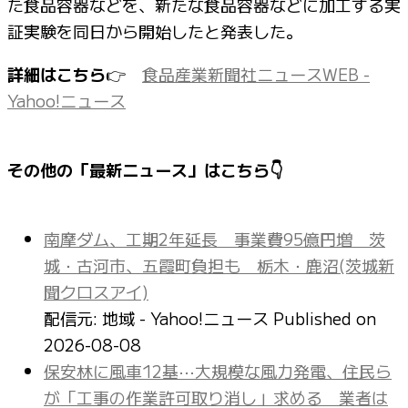
た食品容器などを、新たな食品容器などに加工する実
証実験を同日から開始したと発表した。
詳細はこちら
👉
食品産業新聞社ニュースWEB -
Yahoo!ニュース
その他の「最新ニュース」はこちら👇
南摩ダム、工期2年延長 事業費95億円増 茨
城・古河市、五霞町負担も 栃木・鹿沼(茨城新
聞クロスアイ)
配信元: 地域 - Yahoo!ニュース
Published on
2026-08-08
保安林に風車12基⋯大規模な風力発電、住民ら
が「工事の作業許可取り消し」求める 業者は