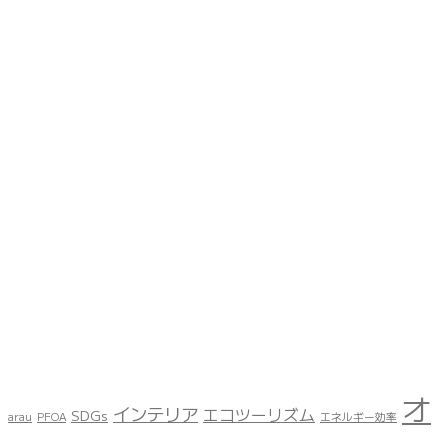
オ
インテリア
エコツーリズム
SDGs
arau
PFOA
エネルギー効率