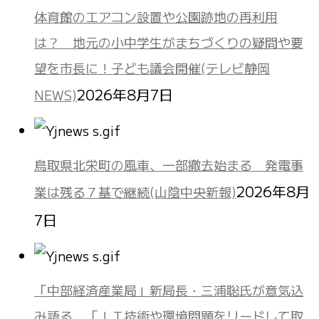
体育館のエアコン設置や公園跡地の再利用
は？ 地元の小中学生がまちづくりの疑問や要
望を市長に！子ども議会開催(テレビ静岡
2026年8月7日
NEWS)
鳥取県北栄町の風車、一部撤去始まる 発電事
2026年8月
業は残る７基で継続(山陰中央新報)
7日
「中部経済産業局」新局長・三浦聡氏が意気込
み語る 「ＩＴ技術や環境問題をリードして取