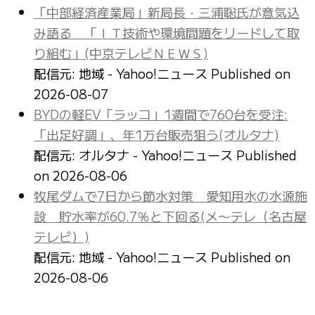
「中部経済産業局」新局長・三浦聡氏が意気込
み語る 「ＩＴ技術や環境問題をリードして取
り組む」(中京テレビＮＥＷＳ)
配信元: 地域 - Yahoo!ニュース
Published on
2026-08-07
BYDの軽EV「ラッコ」1週間で760台を受注:
「出足好調」、年1万台販売狙う(オルタナ)
配信元: オルタナ - Yahoo!ニュース
Published
on 2026-08-06
牧尾ダムで7日から節水対策 愛知用水の水源施
設 貯水率が60.7％と下回る(メ〜テレ（名古屋
テレビ）)
配信元: 地域 - Yahoo!ニュース
Published on
2026-08-06