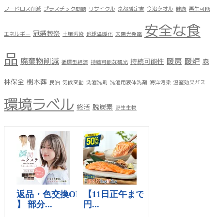
フードロス削減
プラスチック問題
リサイクル
京都議定書
今治タオル
健康
再生可能
安全な食
冠婚葬祭
エネルギー
土壌汚染
地球温暖化
太陽光発電
品
廃棄物削減
暖房
暖炉
持続可能性
森
循環型経済
持続可能な観光
林保全
樹木葬
民泊
気候変動
洗濯洗剤
洗濯用液体洗剤
海洋汚染
温室効果ガス
環境ラベル
終活
脱炭素
野生生物