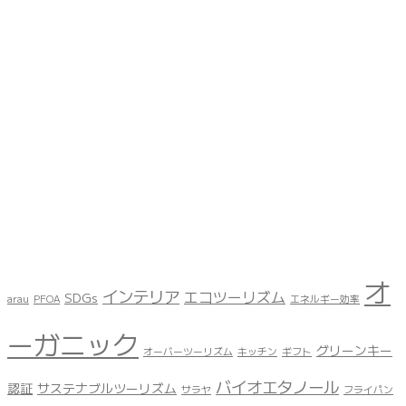
オ
インテリア
エコツーリズム
SDGs
arau
PFOA
エネルギー効率
ーガニック
グリーンキー
オーバーツーリズム
キッチン
ギフト
バイオエタノール
認証
サステナブルツーリズム
サラヤ
フライパン