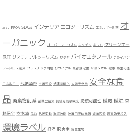
オ
インテリア
エコツーリズム
SDGs
arau
PFOA
エネルギー効率
ーガニック
グリーンキー
オーバーツーリズム
キッチン
ギフト
バイオエタノール
認証
サステナブルツーリズム
サラヤ
フライパン
フードロス削減
プラスチック問題
リサイクル
京都議定書
今治タオル
健康
再生可能
安全な食
冠婚葬祭
エネルギー
土壌汚染
地球温暖化
太陽光発電
品
廃棄物削減
暖房
暖炉
持続可能性
森
循環型経済
持続可能な観光
林保全
樹木葬
民泊
気候変動
洗濯洗剤
洗濯用液体洗剤
海洋汚染
温室効果ガス
環境ラベル
終活
脱炭素
野生生物