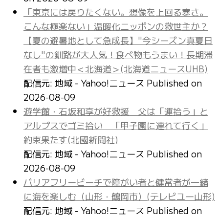
「東京には戻りたくない。想像を上回る寒さ。
こんな極楽ない」温暖化ニッポンの救世主か？
【夏の避暑地として急成長】"今シーズン真夏日
なし"の釧路が大人気！食べ物もうまい！長期滞
在者も激増中＜北海道＞(北海道ニュースUHB)
配信元: 地域 - Yahoo!ニュース
Published on
2026-08-09
遊学館・石坂和享が好救援 父は「運拾う」と
アルプスでゴミ拾い 「甲子園に連れて行く」
約束果たす(北國新聞社)
配信元: 地域 - Yahoo!ニュース
Published on
2026-08-09
バリアフリービーチで障がい者と健常者が一緒
に海を楽しむ（山形・鶴岡市）(テレビユー山形)
配信元: 地域 - Yahoo!ニュース
Published on