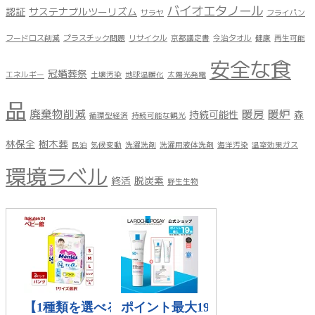
バイオエタノール
認証
サステナブルツーリズム
サラヤ
フライパン
フードロス削減
プラスチック問題
リサイクル
京都議定書
今治タオル
健康
再生可能
安全な食
冠婚葬祭
エネルギー
土壌汚染
地球温暖化
太陽光発電
品
廃棄物削減
暖房
暖炉
持続可能性
森
循環型経済
持続可能な観光
林保全
樹木葬
民泊
気候変動
洗濯洗剤
洗濯用液体洗剤
海洋汚染
温室効果ガス
環境ラベル
終活
脱炭素
野生生物