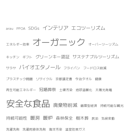
インテリア
エコツーリズム
SDGs
arau
PFOA
オーガニック
エネルギー効率
オーバーツーリズム
グリーンキー認証
サステナブルツーリズム
キッチン
ギフト
バイオエタノール
サラヤ
フライパン
フードロス削減
プラスチック問題
リサイクル
京都議定書
今治タオル
健康
冠婚葬祭
再生可能エネルギー
土壌汚染
地球温暖化
太陽光発電
安全な食品
廃棄物削減
循環型経済
持続可能な観光
暖房
暖炉
持続可能性
森林保全
樹木葬
民泊
気候変動
洗濯洗剤
洗濯用液体洗剤
海洋汚染
温室効果ガス