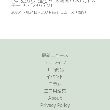
へ。強力な”進化系”太陽光パネル(ギズ
モード・ジャパン)
2025年7月24日
-
ECO News
,
ニュース（国内）
最新ニュース
エコライフ
エコ商品
イベント
コラム
エコ用語集
About
Privacy Policy