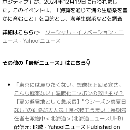
ポジティブ」が、2024年12月19日に行われまし
た。このイベントは、「海藻を通じて海の生態系を豊
かに育むこと」を目的とし、海洋生態系などを調査
詳細はこちら
👉
ソーシャル・イノベーション・ニ
ュース - Yahoo!ニュース
その他の「最新ニュース」はこちら👇
「東京には戻りたくない。想像を上回る寒さ。
こんな極楽ない」温暖化ニッポンの救世主か？
【夏の避暑地として急成長】"今シーズン真夏日
なし"の釧路が大人気！食べ物もうまい！長期滞
在者も激増中＜北海道＞(北海道ニュースUHB)
配信元: 地域 - Yahoo!ニュース
Published on