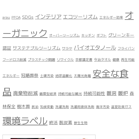
オ
インテリア
エコツーリズム
SDGs
arau
PFOA
エネルギー効率
ーガニック
グリーンキー
オーバーツーリズム
キッチン
ギフト
バイオエタノール
認証
サステナブルツーリズム
サラヤ
フライパン
フードロス削減
プラスチック問題
リサイクル
京都議定書
今治タオル
健康
再生可能
安全な食
冠婚葬祭
エネルギー
土壌汚染
地球温暖化
太陽光発電
品
廃棄物削減
暖房
暖炉
持続可能性
森
循環型経済
持続可能な観光
林保全
樹木葬
民泊
気候変動
洗濯洗剤
洗濯用液体洗剤
海洋汚染
温室効果ガス
環境ラベル
終活
脱炭素
野生生物