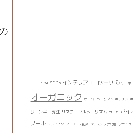
の
インテリア
エコツーリズム
SDGs
arau
PFOA
エネ
オーガニック
オーバーツーリズム
キッチン
バイ
リーンキー認証
サステナブルツーリズム
サラヤ
ノール
フライパン
フードロス削減
プラスチック問題
リサイク