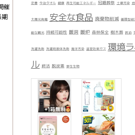
冠婚葬祭
定書
今治タオル
健康
再生可能エネルギー
土壌汚染
地
開催
安全な食品
長期
廃棄物削減
太陽光発電
循環型経
暖房
暖炉
持続可能性
森林保全
樹木葬
能な観光
民泊
環境ラ
洗濯洗剤
洗濯用液体洗剤
海洋汚染
温室効果ガス
ル
終活
脱炭素
野生生物