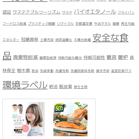
バイオエタノール
認証
サステナブルツーリズム
サラヤ
フライパン
フードロス削減
プラスチック問題
リサイクル
京都議定書
今治タオル
健康
再生可能
安全な食
冠婚葬祭
エネルギー
土壌汚染
地球温暖化
太陽光発電
品
廃棄物削減
暖房
暖炉
持続可能性
森
循環型経済
持続可能な観光
林保全
樹木葬
民泊
気候変動
洗濯洗剤
洗濯用液体洗剤
海洋汚染
温室効果ガス
環境ラベル
終活
脱炭素
野生生物