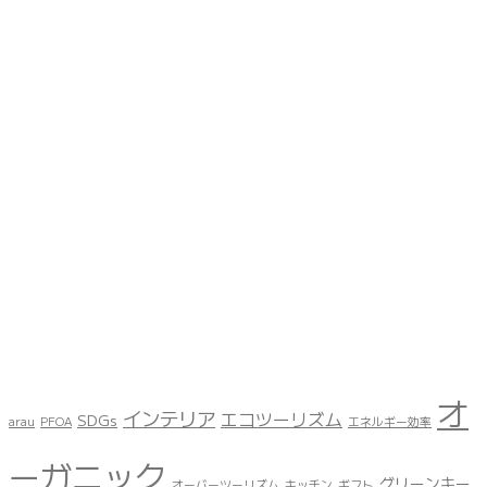
オ
インテリア
エコツーリズム
SDGs
arau
PFOA
エネルギー効率
ーガニック
グリーンキー
オーバーツーリズム
キッチン
ギフト