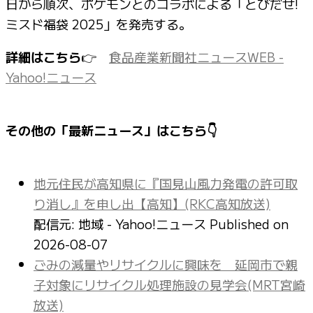
日から順次、ポケモンとのコラボによる「とびだせ!
ミスド福袋 2025」を発売する。
詳細はこちら
👉
食品産業新聞社ニュースWEB -
Yahoo!ニュース
その他の「最新ニュース」はこちら👇
地元住民が高知県に『国見山風力発電の許可取
り消し』を申し出【高知】(RKC高知放送)
配信元: 地域 - Yahoo!ニュース
Published on
2026-08-07
ごみの減量やリサイクルに興味を 延岡市で親
子対象にリサイクル処理施設の見学会(MRT宮崎
放送)