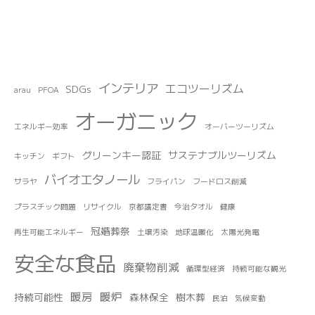
インテリア
エコツーリズム
SDGs
arau
PFOA
オーガニック
エネルギー効率
オーバーツーリズム
グリーンキー認証
サステナブルツーリズム
キッチン
ギフト
バイオエタノール
サラヤ
フライパン
フードロス削減
プラスチック問題
リサイクル
京都議定書
今治タオル
健康
冠婚葬祭
再生可能エネルギー
土壌汚染
地球温暖化
太陽光発電
安全な食品
廃棄物削減
循環型経済
持続可能な観光
暖房
暖炉
持続可能性
森林保全
樹木葬
民泊
気候変動