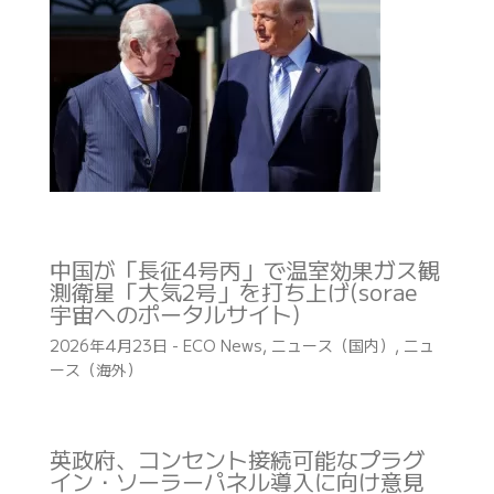
中国が「長征4号丙」で温室効果ガス観
測衛星「大気2号」を打ち上げ(sorae
宇宙へのポータルサイト)
2026年4月23日
-
ECO News
,
ニュース（国内）
,
ニュ
ース（海外）
英政府、コンセント接続可能なプラグ
イン・ソーラーパネル導入に向け意見