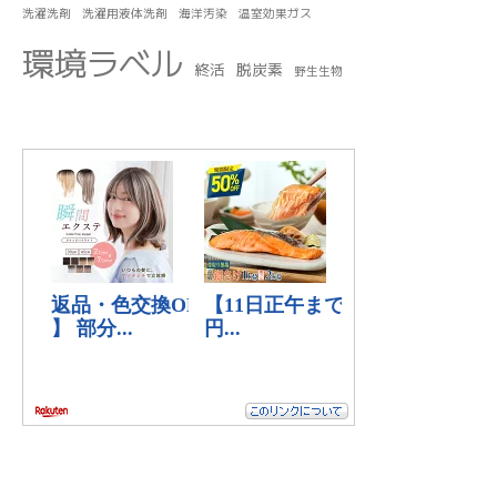
洗濯洗剤
洗濯用液体洗剤
海洋汚染
温室効果ガス
環境ラベル
終活
脱炭素
野生生物