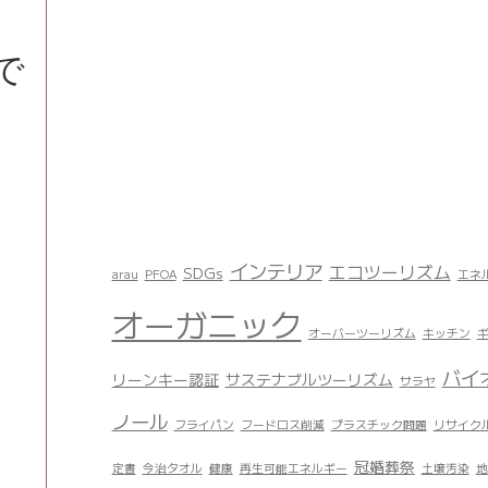
で
インテリア
エコツーリズム
SDGs
arau
PFOA
エネ
オーガニック
オーバーツーリズム
キッチン
バイ
リーンキー認証
サステナブルツーリズム
サラヤ
ノール
フライパン
フードロス削減
プラスチック問題
リサイク
冠婚葬祭
定書
今治タオル
健康
再生可能エネルギー
土壌汚染
地