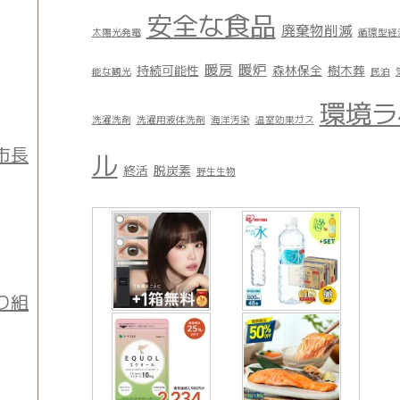
安全な食品
廃棄物削減
太陽光発電
循環型経
暖房
暖炉
持続可能性
森林保全
樹木葬
能な観光
民泊
環境ラ
洗濯洗剤
洗濯用液体洗剤
海洋汚染
温室効果ガス
市長
ル
終活
脱炭素
野生生物
り組