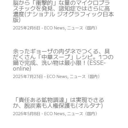
脳から「衝撃的」な量のマイクロプラ
スチックを発見、認知症ではさらに高
濃度(ナショナル ジオグラフィック日本
版)
2025年2月6日
-
ECO News
,
ニュース（国内）
余ったギョーザの肉ダネでつくる、具
だくさん「中華スープ」レシピ。1つの
鍋で完成、洗い物は最小限！(ESSE-
online)
2025年7月23日
-
ECO News
,
ニュース（国内）
「責任ある鉱物調達」は実現できる
か、脱炭素も人権保護も(オルタナ)
2026年5月8日
-
ECO News
,
ニュース（国内）