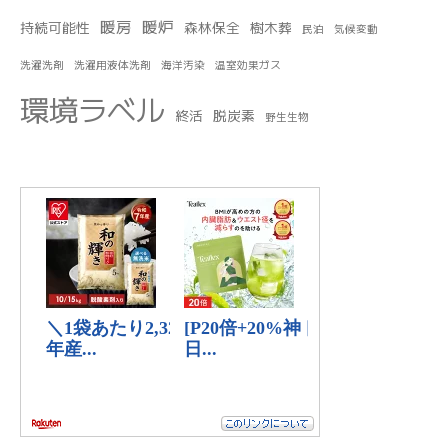
暖房
暖炉
持続可能性
森林保全
樹木葬
民泊
気候変動
洗濯洗剤
洗濯用液体洗剤
海洋汚染
温室効果ガス
環境ラベル
終活
脱炭素
野生生物