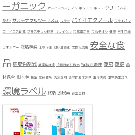
ーガニック
グリーンキー
オーバーツーリズム
キッチン
ギフト
バイオエタノール
認証
サステナブルツーリズム
サラヤ
フライパン
フードロス削減
プラスチック問題
リサイクル
京都議定書
今治タオル
健康
再生可能
安全な食
冠婚葬祭
エネルギー
土壌汚染
地球温暖化
太陽光発電
品
廃棄物削減
暖房
暖炉
持続可能性
森
循環型経済
持続可能な観光
林保全
樹木葬
民泊
気候変動
洗濯洗剤
洗濯用液体洗剤
海洋汚染
温室効果ガス
環境ラベル
終活
脱炭素
野生生物