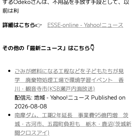
するOdekoさんは、不用品を手放す手段として、以
前は利
詳細はこちら
👉
ESSE-online - Yahoo!ニュース
その他の「最新ニュース」はこちら👇
ごみが燃料になる工程などを子どもたちが見
学 廃棄物処理工場で環境学習イベント 香
川・観音寺市(KSB瀬戸内海放送)
配信元: 地域 - Yahoo!ニュース
Published on
2026-08-08
南摩ダム、工期2年延長 事業費95億円増 茨
城・古河市、五霞町負担も 栃木・鹿沼(茨城新
聞クロスアイ)