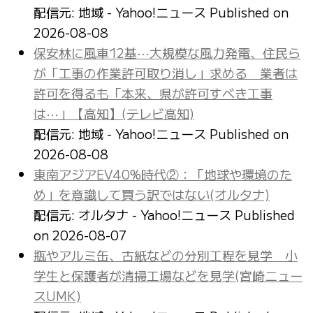
配信元: 地域 - Yahoo!ニュース
Published on
2026-08-08
保安林に風車12基⋯大規模な風力発電、住民ら
が「工事の作業許可取り消し」求める 業者は
許可を得るも「本来、県が許可すべき工事
は⋯」【高知】(テレビ高知)
配信元: 地域 - Yahoo!ニュース
Published on
2026-08-08
東南アジアEV40%時代②：「地球や環境のた
め」を意識して買う訳ではない(オルタナ)
配信元: オルタナ - Yahoo!ニュース
Published
on 2026-08-07
瓶やアルミ缶、古紙などの分別工程を見学 小
学生と保護者が清掃工場などを見学(宮崎ニュー
スUMK)