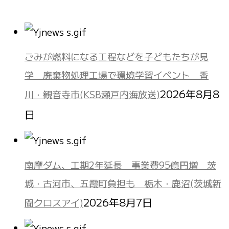
ごみが燃料になる工程などを子どもたちが見
学 廃棄物処理工場で環境学習イベント 香
2026年8月8
川・観音寺市(KSB瀬戸内海放送)
日
南摩ダム、工期2年延長 事業費95億円増 茨
城・古河市、五霞町負担も 栃木・鹿沼(茨城新
2026年8月7日
聞クロスアイ)