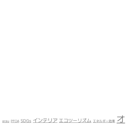
オ
インテリア
エコツーリズム
SDGs
arau
PFOA
エネルギー効率