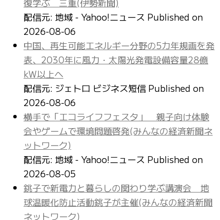
復学ぶ 三重(伊勢新聞)
配信元: 地域 - Yahoo!ニュース
Published on
2026-08-06
中国、再生可能エネルギー分野の5カ年規画を発
表、2030年に風力・太陽光発電設備容量28億
kW以上へ
配信元: ジェトロ ビジネス短信
Published on
2026-08-06
横手で「エコライフフェスタ」 親子向け体験
会やゲームで環境問題啓発(みんなの経済新聞ネ
ットワーク)
配信元: 地域 - Yahoo!ニュース
Published on
2026-08-05
銚子で新電力と暮らしの関わり学ぶ講演会 地
球温暖化防止活動銚子が主催(みんなの経済新聞
ネットワーク)