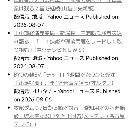
業は残る７基で継続(山陰中央新報)
配信元: 地域 - Yahoo!ニュース
Published on
2026-08-07
「中部経済産業局」新局長・三浦聡氏が意気込
み語る 「ＩＴ技術や環境問題をリードして取
り組む」(中京テレビＮＥＷＳ)
配信元: 地域 - Yahoo!ニュース
Published on
2026-08-07
BYDの軽EV「ラッコ」1週間で760台を受注:
「出足好調」、年1万台販売狙う(オルタナ)
配信元: オルタナ - Yahoo!ニュース
Published
on 2026-08-06
牧尾ダムで7日から節水対策 愛知用水の水源施
設 貯水率が60.7％と下回る(メ〜テレ（名古屋
テレビ）)