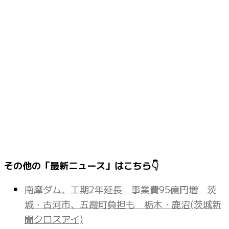
その他の「最新ニュース」はこちら👇
南摩ダム、工期2年延長 事業費95億円増 茨
城・古河市、五霞町負担も 栃木・鹿沼(茨城新
聞クロスアイ)