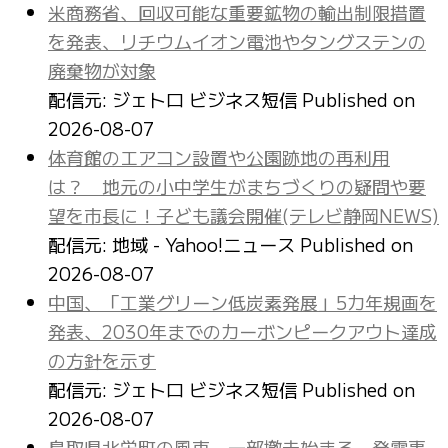
米商務省、回収可能な重要鉱物の輸出制限措置
を発表、リチウムイオン電池やタングステンの
廃棄物が対象
配信元: ジェトロ ビジネス短信
Published on
2026-08-07
体育館のエアコン設置や公園跡地の再利用
は？ 地元の小中学生がまちづくりの疑問や要
望を市長に！子ども議会開催(テレビ静岡NEWS)
配信元: 地域 - Yahoo!ニュース
Published on
2026-08-07
中国、「工業グリーン低炭素発展」5カ年規画を
発表、2030年までのカーボンピークアウト達成
の方針を示す
配信元: ジェトロ ビジネス短信
Published on
2026-08-07
鳥取県北栄町の風車、一部撤去始まる 発電事