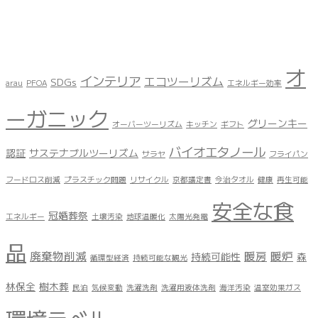
オ
インテリア
エコツーリズム
SDGs
arau
PFOA
エネルギー効率
ーガニック
グリーンキー
オーバーツーリズム
キッチン
ギフト
バイオエタノール
認証
サステナブルツーリズム
サラヤ
フライパン
フードロス削減
プラスチック問題
リサイクル
京都議定書
今治タオル
健康
再生可能
安全な食
冠婚葬祭
エネルギー
土壌汚染
地球温暖化
太陽光発電
品
廃棄物削減
暖房
暖炉
持続可能性
森
循環型経済
持続可能な観光
林保全
樹木葬
民泊
気候変動
洗濯洗剤
洗濯用液体洗剤
海洋汚染
温室効果ガス