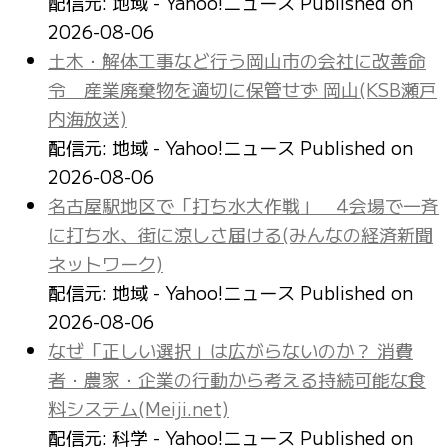
配信元: 地域 - Yahoo!ニュース
Published on
2026-08-06
土木・解体工事など行う岡山市の会社に改善命
令 産業廃棄物を適切に保管せず 岡山(KSB瀬戸
内海放送)
配信元: 地域 - Yahoo!ニュース
Published on
2026-08-06
名古屋駅地区で「打ち水大作戦」 4会場で一斉
に打ち水、街に涼しさ届ける(みんなの経済新聞
ネットワーク)
配信元: 地域 - Yahoo!ニュース
Published on
2026-08-06
なぜ「正しい選択」は広がらないのか？ 消費
者・農家・企業の行動から考える持続可能な食
料システム(Meiji.net)
配信元: 科学 - Yahoo!ニュース
Published on