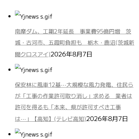
南摩ダム、工期2年延長 事業費95億円増 茨
城・古河市、五霞町負担も 栃木・鹿沼(茨城新
2026年8月7日
聞クロスアイ)
保安林に風車12基⋯大規模な風力発電、住民ら
が「工事の作業許可取り消し」求める 業者は
許可を得るも「本来、県が許可すべき工事
2026年8月7日
は⋯」【高知】(テレビ高知)