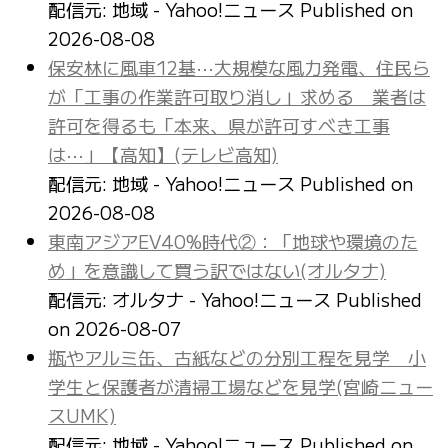
配信元: 地域 - Yahoo!ニュース
Published on
2026-08-08
保安林に風車12基⋯大規模な風力発電、住民ら
が「工事の作業許可取り消し」求める 業者は
許可を得るも「本来、県が許可すべき工事
は⋯」【高知】(テレビ高知)
配信元: 地域 - Yahoo!ニュース
Published on
2026-08-08
東南アジアEV40%時代②：「地球や環境のた
め」を意識して買う訳ではない(オルタナ)
配信元: オルタナ - Yahoo!ニュース
Published
on 2026-08-07
瓶やアルミ缶、古紙などの分別工程を見学 小
学生と保護者が清掃工場などを見学(宮崎ニュー
スUMK)
配信元: 地域 - Yahoo!ニュース
Published on