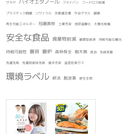
バイオエタノール
サラヤ
フライパン
フードロス削減
プラスチック問題
リサイクル
京都議定書
今治タオル
健康
冠婚葬祭
再生可能エネルギー
土壌汚染
地球温暖化
太陽光発電
安全な食品
廃棄物削減
循環型経済
持続可能な観光
暖房
暖炉
持続可能性
森林保全
樹木葬
民泊
気候変動
洗濯洗剤
洗濯用液体洗剤
海洋汚染
温室効果ガス
環境ラベル
終活
脱炭素
野生生物