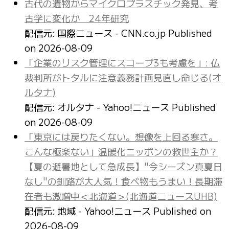
古代の遺物からマイクロプラスチック発見、考
古学に変化か 24年研究
配信元: 国際ニュース - CNN.co.jp
Published
on 2026-08-09
「企業のリスク管理にスコープ3も考慮を」: 仏
裁判所がトタルに注意義務計画見直し命じる(オ
ルタナ)
配信元: オルタナ - Yahoo!ニュース
Published
on 2026-08-09
「東京には戻りたくない。想像を上回る寒さ。
こんな極楽ない」温暖化ニッポンの救世主か？
【夏の避暑地として急成長】"今シーズン真夏日
なし"の釧路が大人気！食べ物もうまい！長期滞
在者も激増中＜北海道＞(北海道ニュースUHB)
配信元: 地域 - Yahoo!ニュース
Published on
2026-08-09