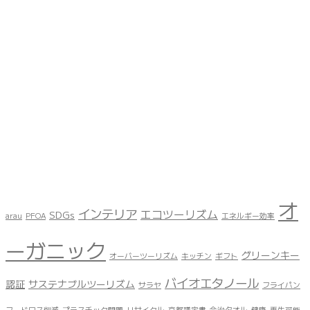
オ
インテリア
エコツーリズム
SDGs
arau
PFOA
エネルギー効率
ーガニック
グリーンキー
オーバーツーリズム
キッチン
ギフト
バイオエタノール
認証
サステナブルツーリズム
サラヤ
フライパン
フードロス削減
プラスチック問題
リサイクル
京都議定書
今治タオル
健康
再生可能