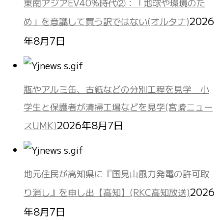
東南アジアEV40%時代②：「地球や環境のた
2026
め」を意識して買う訳ではない(オルタナ)
年8月7日
瓶やアルミ缶、古紙などの分別工程を見学 小
学生と保護者が清掃工場などを見学(宮崎ニュー
2026年8月7日
スUMK)
地元住民が高知県に『国見山風力発電の許可取
2026
り消し』を申し出【高知】(RKC高知放送)
年8月7日