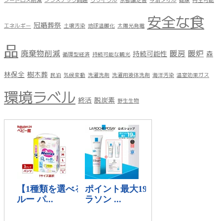
安全な食
冠婚葬祭
エネルギー
土壌汚染
地球温暖化
太陽光発電
品
廃棄物削減
暖房
暖炉
持続可能性
森
循環型経済
持続可能な観光
林保全
樹木葬
民泊
気候変動
洗濯洗剤
洗濯用液体洗剤
海洋汚染
温室効果ガス
環境ラベル
終活
脱炭素
野生生物