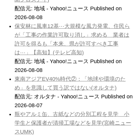
配信元: 地域 - Yahoo!ニュース
Published on
2026-08-08
保安林に風車12基⋯大規模な風力発電、住民ら
が「工事の作業許可取り消し」求める 業者は
許可を得るも「本来、県が許可すべき工事
は⋯」【高知】(テレビ高知)
配信元: 地域 - Yahoo!ニュース
Published on
2026-08-08
東南アジアEV40%時代②：「地球や環境のた
め」を意識して買う訳ではない(オルタナ)
配信元: オルタナ - Yahoo!ニュース
Published on
2026-08-07
瓶やアルミ缶、古紙などの分別工程を見学 小
学生と保護者が清掃工場などを見学(宮崎ニュー
スUMK)