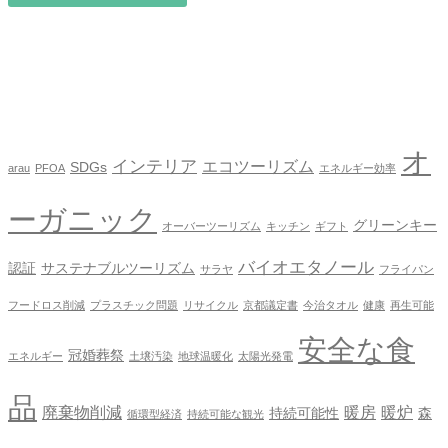
オ
インテリア
エコツーリズム
SDGs
arau
PFOA
エネルギー効率
ーガニック
グリーンキー
オーバーツーリズム
キッチン
ギフト
バイオエタノール
認証
サステナブルツーリズム
サラヤ
フライパン
フードロス削減
プラスチック問題
リサイクル
京都議定書
今治タオル
健康
再生可能
安全な食
冠婚葬祭
エネルギー
土壌汚染
地球温暖化
太陽光発電
品
廃棄物削減
暖房
暖炉
持続可能性
森
循環型経済
持続可能な観光