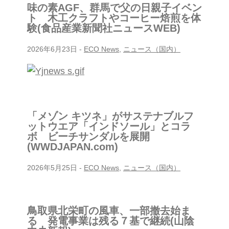
味の素AGF、群馬で父の日親子イベン
ト 木工クラフトやコーヒー焙煎を体
験(食品産業新聞社ニュースWEB)
2026年6月23日
-
ECO News
,
ニュース（国内）
「メゾン キツネ」がサステナブルフ
ットウエア「インドソール」とコラ
ボ ビーチサンダルを展開
(WWDJAPAN.com)
2026年5月25日
-
ECO News
,
ニュース（国内）
鳥取県北栄町の風車、一部撤去始ま
る 発電事業は残る７基で継続(山陰