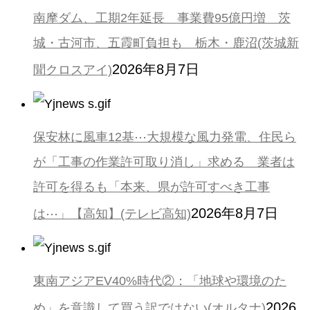
南摩ダム、工期2年延長 事業費95億円増 茨
城・古河市、五霞町負担も 栃木・鹿沼(茨城新
2026年8月7日
聞クロスアイ)
保安林に風車12基⋯大規模な風力発電、住民ら
が「工事の作業許可取り消し」求める 業者は
許可を得るも「本来、県が許可すべき工事
2026年8月7日
は⋯」【高知】(テレビ高知)
東南アジアEV40%時代②：「地球や環境のた
2026
め」を意識して買う訳ではない(オルタナ)